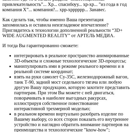
привлекательность”... Хр... спасибоуу... хр-хр... ”из года в год
компания X”... компания?... хрр-хрррррр... Занавес.
Как сделать так, чтобы именно Ваша презентация
запомнилась и оставила неизгладимое впечатление?
Приглядитесь к технологии дополненной реальности “3D+
WIDE AUGMENTED REALITY” от АРТЕЛЬ МЕДИА.
И тогда Вы гарантированно сможете:
интегрировать в реальное пространство анимированные
3D-объекты и сложные технологические 3D-процессы;
манипулировать ими в режиме реального времени и в
реальной системе координат;
взять на руки самолет Су-35С, железнодорожный вагон,
танк Т-90, задний мост седельного тягача или любую
другую Вашу продукцию, которую захотите представить
партнерам. При этом Вы можете с ней двигаться,
поворачивать в наиболее выгодных ракурсах,
иллюстрируя собственное повествование
интерактивной трехмерной моделью;
в реальном времени виртуально разобрать изделие по
Вашему выбору, со всех сторон показать его внутреннее
устройство и наглядно обратить внимание партнеров на
преимущества и технологические "know-how";