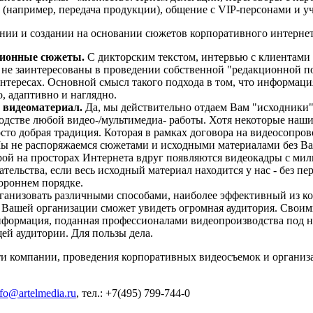
 (например, передача продукции), общение с VIP-персонами и у
ии и создании на основании сюжетов корпоративного интернет-
ционные сюжеты.
С дикторским текстом, интервью с клиентам
 не заинтересованы в проведении собственной "редакционной 
ересах. Основной смысл такого подхода в том, что информация 
, адаптивно и наглядно.
 видеоматериал.
Да, мы действительно отдаем Вам "исходники"
стве любой видео-/мультимедиа- работы. Хотя некоторые наши 
осто добрая традиция. Которая в рамках договора на видеосопро
 не распоряжаемся сюжетами и исходными материалами без 
орой на просторах Интернета вдруг появляются видеокадры с м
ательства, если весь исходный материал находится у нас - без 
тороннем порядке.
анизовать различными способами, наиболее эффективный из кот
Вашей организации сможет увидеть огромная аудитория. Своим
формация, поданная профессионалами видеопроизводства под н
ей аудитории. Для пользы дела.
 компании, проведения корпоративных видеосъемок и организац
nfo@artelmedia.ru
, тел.: +7(495) 799-744-0