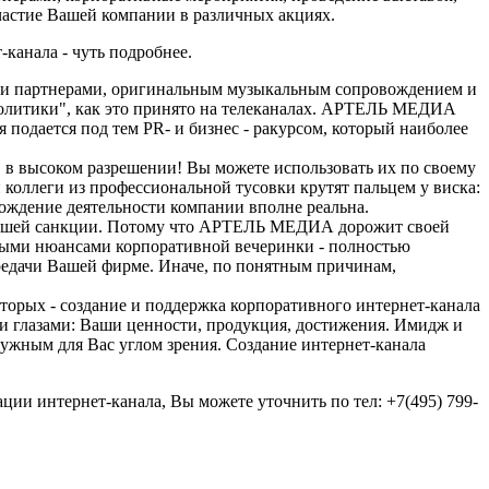
частие Вашей компании в различных акциях.
канала - чуть подробнее.
и и партнерами, оригинальным музыкальным сопровождением и
политики", как это принято на телеканалах. АРТЕЛЬ МЕДИА
подается под тем PR- и бизнес - ракурсом, который наиболее
 в высоком разрешении! Вы можете использовать их по своему
коллеги из профессиональной тусовки крутят пальцем у виска:
вождение деятельности компании вполне реальна.
Вашей санкции. Потому что АРТЕЛЬ МЕДИА дорожит своей
илыми нюансами корпоративной вечеринки - полностью
передачи Вашей фирме. Иначе, по понятным причинам,
орых - создание и поддержка корпоративного интернет-канала
и глазами: Ваши ценности, продукция, достижения. Имидж и
ужным для Вас углом зрения. Создание интернет-канала
ии интернет-канала, Вы можете уточнить по тел: +7(495) 799-