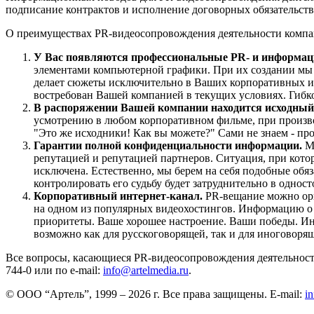
подписание контрактов и исполнение договорных обязательств
О преимуществах PR-видеосопровождения деятельности компан
У Вас появляются профессиональные PR- и информа
элементами компьютерной графики. При их создании мы
делает сюжеты исключительно в Ваших корпоративных инт
востребован Вашей компанией в текущих условиях. Гибко
В распоряжении Вашей компании находится исходный
усмотрению в любом корпоративном фильме, при производ
"Это же исходники! Как вы можете?" Сами не знаем - пр
Гарантии полной конфиденциальности информации.
Мы
репутацией и репутацией партнеров. Ситуация, при кот
исключена. Естественно, мы берем на себя подобные обяз
контролировать его судьбу будет затруднительно в однос
Корпоративный интернет-канал.
PR-вещание можно орг
на одном из популярных видеохостингов. Информацию о 
приоритеты. Ваше хорошее настроение. Ваши победы. Ин
возможно как для русскоговорящей, так и для иноговорящ
Все вопросы, касающиеся PR-видеосопровождения деятельности
744-0 или по e-mail:
info@artelmedia.ru
.
© ООО “Артель”, 1999 – 2026 г. Все права защищены. E-mail:
i