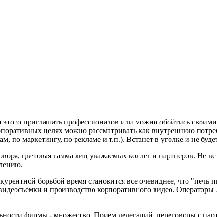
 этого приглашать профессионалов или можно обойтись своими 
поративных целях можно рассматривать как внутреннюю потреб
, по маркетингу, по рекламе и т.п.). Встанет в уголке и не буд
говоря, цветовая гамма лиц уважаемых коллег и партнеров. Не вс
елению.
курентной борьбой время становится все очевиднее, что "печь 
как видеосъемки и производство корпоративного видео. Операт
ости фирмы - множество. Прием делегаций, переговоры с парт