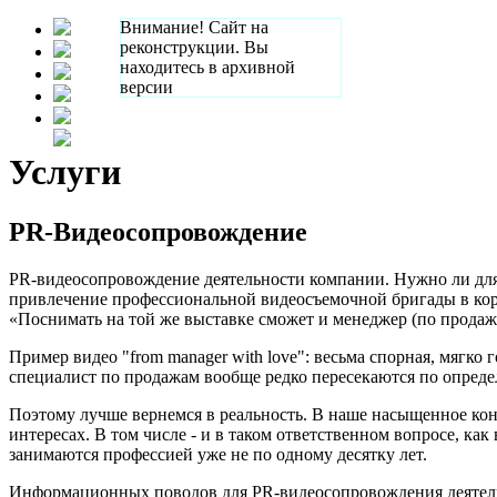
Внимание! Сайт на
реконструкции. Вы
находитесь в архивной
версии
Услуги
PR-Видеосопровождение
PR-видеосопровождение деятельности компании. Нужно ли для
привлечение профессиональной видеосъемочной бригады в кор
«Поснимать на той же выставке сможет и менеджер (по продажам
Пример видео "from manager with love": весьма спорная, мягко 
специалист по продажам вообще редко пересекаются по опред
Поэтому лучше вернемся в реальность. В наше насыщенное кон
интересах. В том числе - и в таком ответственном вопросе, 
занимаются профессией уже не по одному десятку лет.
Информационных поводов для PR-видеосопровождения деятельн