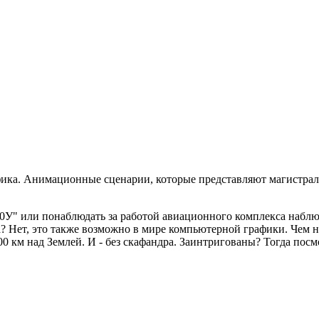
фика. Анимационные сценарии, которые представляют магистрал
50У" или понаблюдать за работой авиационного комплекса наблю
а? Нет, это также возможно в мире компьютерной графики. Чем н
0 км над Землей. И - без скафандра. Заинтригованы? Тогда пос