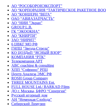
АО “РОСОБОРОНЭКСПОРТ”
АО “КОРПОРАЦИЯ “ТАКТИЧЕСКОЕ РАКЕТНОЕ ВО
АО “КОНЦЕРН ”ВЕГА”
ОАО “АВИАЗАПЧАСТЬ”
АО “НИИ ”Экран”
GROUP L.В.
ГК “ЭКООКНА”
АО “КНИРТИ”
ЗАО “НИРИТ”
6 ЦВКГ МО РФ
ГНПЦ “Звезда-Стрела”
КО ЦОЗД
и
П “ЯСНЫЙ ВЗОР”
КОМПАНИЯ “РТК”
Телекомпания АРТ
ABC coaching & consulting
ХПП “Софрино” РПЦ
Центр Анализа ЭМС РФ
ROSH Group Company
THREE MOUNTAINS
Ent
.
FULL HOUSE
Ltd
./ BARKAD Films
ДО г. Москвы, БФРО “Синергия”
Русский игорный дом
АН “Немецкая Слобода”
Сибирский Лимузин