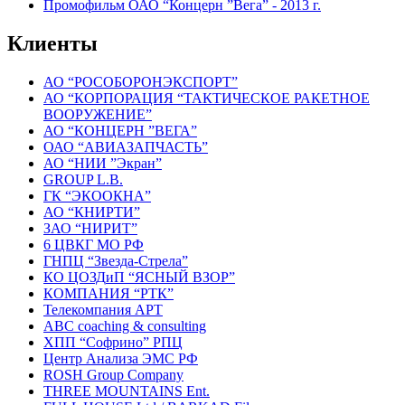
Промофильм ОАО “Концерн ”Вега”
- 2013 г.
Клиенты
АО “РОСОБОРОНЭКСПОРТ”
АО “КОРПОРАЦИЯ “ТАКТИЧЕСКОЕ РАКЕТНОЕ
ВООРУЖЕНИЕ”
АО “КОНЦЕРН ”ВЕГА”
ОАО “АВИАЗАПЧАСТЬ”
АО “НИИ ”Экран”
GROUP L.В.
ГК “ЭКООКНА”
АО “КНИРТИ”
ЗАО “НИРИТ”
6 ЦВКГ МО РФ
ГНПЦ “Звезда-Стрела”
КО ЦОЗД
и
П “ЯСНЫЙ ВЗОР”
КОМПАНИЯ “РТК”
Телекомпания АРТ
ABC coaching & consulting
ХПП “Софрино” РПЦ
Центр Анализа ЭМС РФ
ROSH Group Company
THREE MOUNTAINS
Ent
.