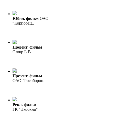
Юбил. фильм
ОАО
“Корпорац..
Презент. фильм
Group L.B.
Презент. фильм
ОАО “Рособорон..
Рекл. фильм
ГК “Экоокна”