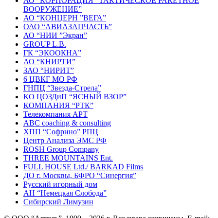
АО “КОРПОРАЦИЯ “ТАКТИЧЕСКОЕ РАКЕТНОЕ
ВООРУЖЕНИЕ”
АО “КОНЦЕРН ”ВЕГА”
ОАО “АВИАЗАПЧАСТЬ”
АО “НИИ ”Экран”
GROUP L.В.
ГК “ЭКООКНА”
АО “КНИРТИ”
ЗАО “НИРИТ”
6 ЦВКГ МО РФ
ГНПЦ “Звезда-Стрела”
КО ЦОЗД
и
П “ЯСНЫЙ ВЗОР”
КОМПАНИЯ “РТК”
Телекомпания АРТ
ABC coaching & consulting
ХПП “Софрино” РПЦ
Центр Анализа ЭМС РФ
ROSH Group Company
THREE MOUNTAINS
Ent
.
FULL HOUSE
Ltd
./ BARKAD Films
ДО г. Москвы, БФРО “Синергия”
Русский игорный дом
АН “Немецкая Слобода”
Сибирский Лимузин