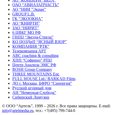
АО “КОНЦЕРН ”ВЕГА”
ОАО “АВИАЗАПЧАСТЬ”
АО “НИИ ”Экран”
GROUP L.В.
ГК “ЭКООКНА”
АО “КНИРТИ”
ЗАО “НИРИТ”
6 ЦВКГ МО РФ
ГНПЦ “Звезда-Стрела”
КО ЦОЗД
и
П “ЯСНЫЙ ВЗОР”
КОМПАНИЯ “РТК”
Телекомпания АРТ
ABC coaching & consulting
ХПП “Софрино” РПЦ
Центр Анализа ЭМС РФ
ROSH Group Company
THREE MOUNTAINS
Ent
.
FULL HOUSE
Ltd
./ BARKAD Films
ДО г. Москвы, БФРО “Синергия”
Русский игорный дом
АН “Немецкая Слобода”
Сибирский Лимузин
© ООО “Артель”, 1999 – 2026 г. Все права защищены. E-mail:
info@artelmedia.ru
, тел.: +7(495) 799-744-0