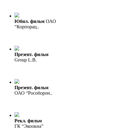
Юбил. фильм
ОАО
“Корпорац..
Презент. фильм
Group L.B.
Презент. фильм
ОАО “Рособорон..
Рекл. фильм
ГК “Экоокна”